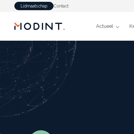
Lidmaatschap
Contact
GA NAAR DE INHOUD
Actueel
K
Home
Actueel