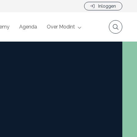
Inloggen
demy
Agenda
Over Modint