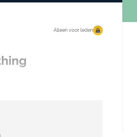
Alleen voor leden
thing
n