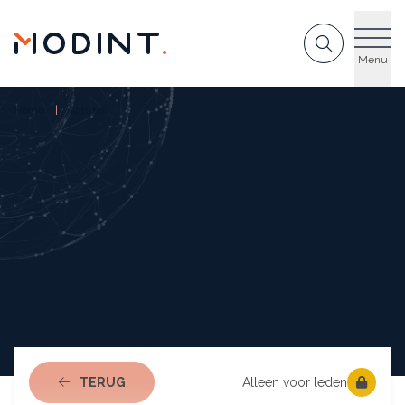
GA NAAR DE INHOUD
Menu
Home
Actueel
NAAR ACTUEEL
TERUG
Alleen voor leden