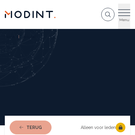
GA NAAR DE INHOUD
Menu
Home
Actueel
NAAR ACTUEEL
TERUG
Alleen voor leden