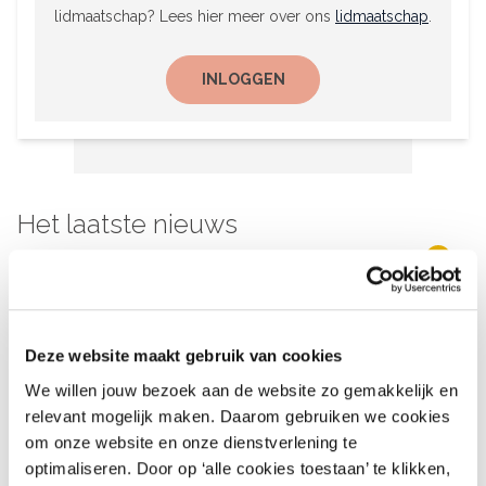
lidmaatschap? Lees hier meer over ons
lidmaatschap
.
INLOGGEN
Het laatste nieuws
30 juli 2026
What’s Up – AI-blunders bij
webwinkels en
Deze website maakt gebruik van cookies
modemerken
We willen jouw bezoek aan de website zo gemakkelijk en
Het voor u verzamelde bedrijfs- en
relevant mogelijk maken. Daarom gebruiken we cookies
economische nieuws uit de sector - 30 juli
om onze website en onze dienstverlening te
2026
optimaliseren. Door op ‘alle cookies toestaan’ te klikken,