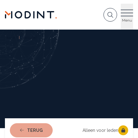
GA NAAR DE INHOUD
Menu
Home
Actueel
NAAR ACTUEEL
TERUG
Alleen voor leden