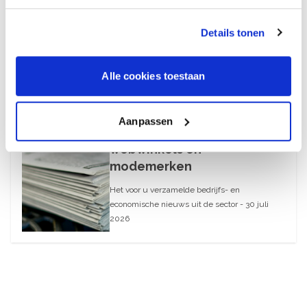
Recalls Alert Clothing,
Footwear & More – nr. 9,
Details tonen
2026
August 6, 2026
Alle cookies toestaan
30 juli 2026
Aanpassen
What’s Up – AI-blunders bij
webwinkels en
modemerken
Het voor u verzamelde bedrijfs- en
economische nieuws uit de sector - 30 juli
2026