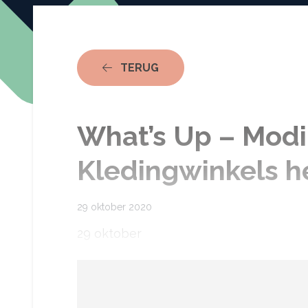
NAAR ACTUEEL
TERUG
What’s Up – Mod
Kledingwinkels h
29 oktober 2020
29 oktober