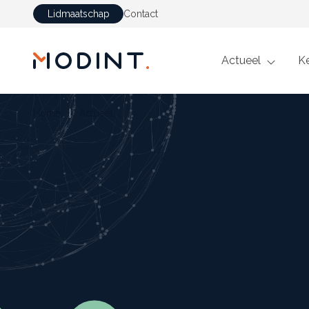
Lidmaatschap
Contact
GA NAAR DE INHOUD
Actueel
K
Home
Actueel