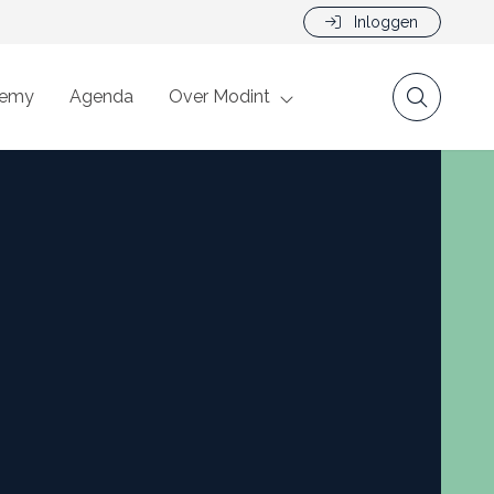
Inloggen
demy
Agenda
Over Modint