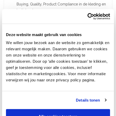
Buying, Quality, Product Compliance in de kleding en
textielsector.
technische en commerciële product- & proceskennis
opgedaan in de kledingsector
je hebt ervaring in het werken met productiebedrijven
Deze website maakt gebruik van cookies
en hebt deze in diverse landen bezocht
je bent sociaalvaardig en klantgericht
We willen jouw bezoek aan de website zo gemakkelijk en
je bent proactief en resultaatgericht
relevant mogelijk maken. Daarom gebruiken we cookies
je bent sterk in woord en geschrift (NL, EN) en in staat
om onze website en onze dienstverlening te
de Duitse taal te begrijpen
optimaliseren. Door op ‘alle cookies toestaan’ te klikken,
een rijbewijs in verband met ledenbezoeken
geef je toestemming voor alle cookies, inclusief
statistische en marketingcookies. Voor meer informatie
Een pré
verwijzen wij jou naar onze privacy policy pagina.
kennis en ervaring op het gebied van verantwoord
ondernemen
Details tonen
kennis van chemicaliën en het werken met een RSL en
MRSL
ervaring met nieuwe media