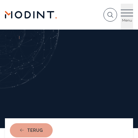
GA NAAR DE INHOUD
Menu
Home
Actueel
NAAR ACTUEEL
TERUG