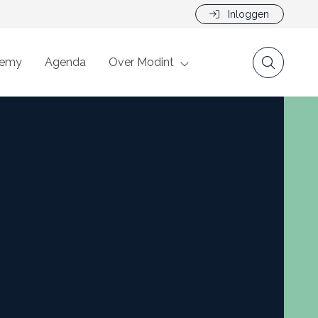
Inloggen
demy
Agenda
Over Modint