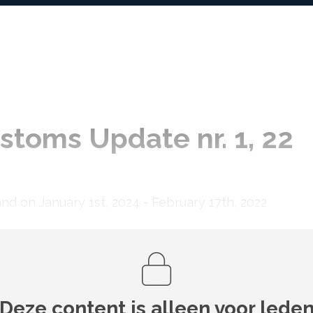
stoms Update nr. 1, 22
rland on January 1st, 2024 - February 17th, 2022
Deze content is alleen voor lede