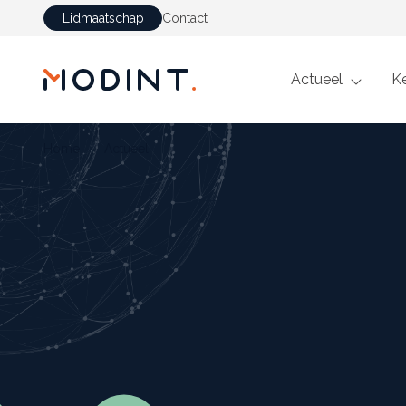
Lidmaatschap
Contact
GA NAAR DE INHOUD
Actueel
K
Home
Actueel