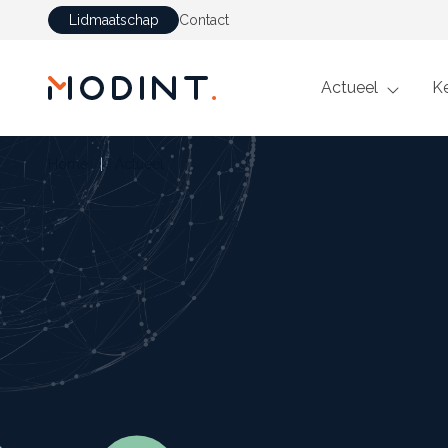
Lidmaatschap
Contact
GA NAAR DE INHOUD
Actueel
K
Home
Actueel