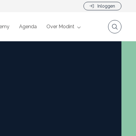
Inloggen
demy
Agenda
Over Modint