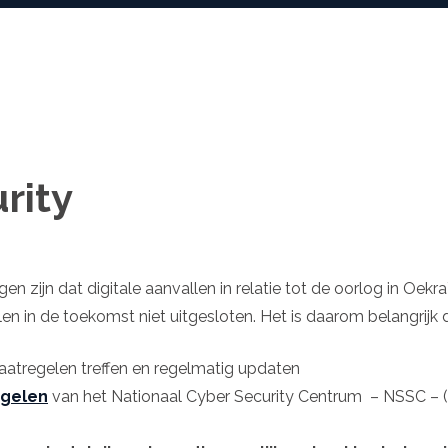
rity
en zijn dat digitale aanvallen in relatie tot de oorlog in O
en in de toekomst niet uitgesloten. Het is daarom belangrijk d
atregelen treffen en regelmatig updaten
(opent in nieuw tabblad)
egelen
van het Nationaal Cyber Security Centrum – NSSC – (Mini