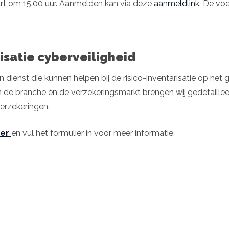
 om 15.00 uur.
Aanmelden kan via deze
aanmeldlink
. De voe
risatie cyberveiligheid
n dienst die kunnen helpen bij de risico-inventarisatie op het
e branche én de verzekeringsmarkt brengen wij gedetailleerd en
(verzekeringen.
(opent in nieuw tabblad)
ber
en vul het formulier in voor meer informatie.