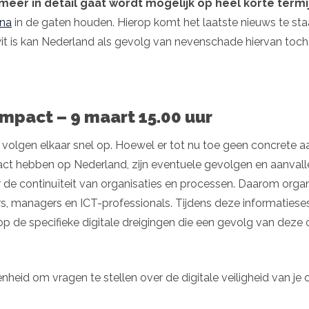
meer in detail gaat wordt mogelijk op heel korte term
na
in de gaten houden. Hierop komt het laatste nieuws te sta
wit is kan Nederland als gevolg van nevenschade hiervan toc
mpact – 9 maart 15.00 uur
olgen elkaar snel op. Hoewel er tot nu toe geen concrete aanw
ct hebben op Nederland, zijn eventuele gevolgen en aanvall
or de continuïteit van organisaties en processen. Daarom orga
managers en ICT-professionals. Tijdens deze informatiesessie
op de specifieke digitale dreigingen die een gevolg van deze 
genheid om vragen te stellen over de digitale veiligheid van j