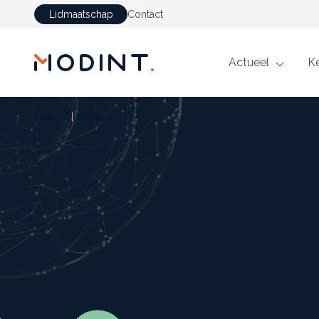
Lidmaatschap
Contact
GA NAAR DE INHOUD
Actueel
K
Home
Actueel