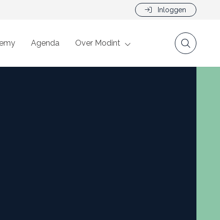
Inloggen
demy
Agenda
Over Modint