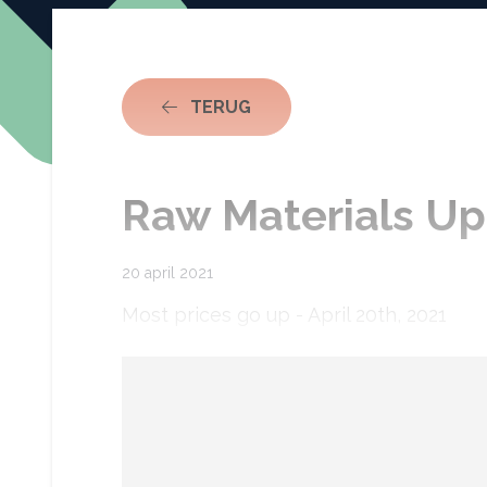
NAAR ACTUEEL
TERUG
Raw Materials Upd
20 april 2021
Most prices go up - April 20th, 2021