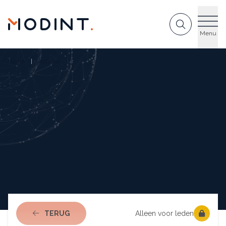
GA NAAR DE INHOUD
Menu
Home
Actueel
NAAR ACTUEEL
TERUG
Alleen voor leden