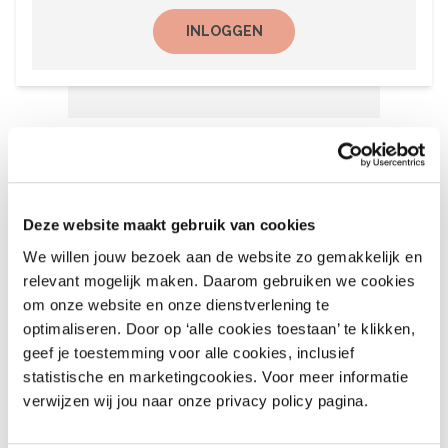
INLOGGEN
Het laatste nieuws
6 augustus 2026
Deze website maakt gebruik van cookies
Recalls Children’s Clothing
We willen jouw bezoek aan de website zo gemakkelijk en
and More – nr. 9 – 2026
relevant mogelijk maken. Daarom gebruiken we cookies
om onze website en onze dienstverlening te
August 6, 2026
optimaliseren. Door op ‘alle cookies toestaan’ te klikken,
geef je toestemming voor alle cookies, inclusief
statistische en marketingcookies. Voor meer informatie
6 augustus 2026
verwijzen wij jou naar onze privacy policy pagina.
Recalls Alert Clothing,
Footwear & More – nr. 9,