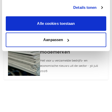
2026
Details tonen
August 6, 2026
Alle cookies toestaan
30 juli 2026
What’s Up – AI-blunders bij
Aanpassen
webwinkels en
modemerken
Het voor u verzamelde bedrijfs- en
economische nieuws uit de sector - 30 juli
2026