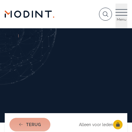
GA NAAR DE INHOUD
Menu
Home
Actueel
NAAR ACTUEEL
TERUG
Alleen voor leden