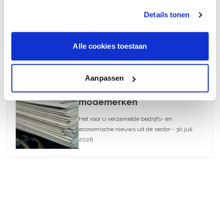
2026
Details tonen
August 6, 2026
Alle cookies toestaan
30 juli 2026
What’s Up – AI-blunders bij
Aanpassen
webwinkels en
modemerken
Het voor u verzamelde bedrijfs- en
economische nieuws uit de sector - 30 juli
2026