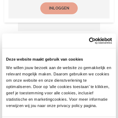
INLOGGEN
Het laatste nieuws
6 augustus 2026
Deze website maakt gebruik van cookies
Recalls Children’s Clothing
We willen jouw bezoek aan de website zo gemakkelijk en
and More – nr. 9 – 2026
relevant mogelijk maken. Daarom gebruiken we cookies
om onze website en onze dienstverlening te
August 6, 2026
optimaliseren. Door op ‘alle cookies toestaan’ te klikken,
geef je toestemming voor alle cookies, inclusief
statistische en marketingcookies. Voor meer informatie
6 augustus 2026
verwijzen wij jou naar onze privacy policy pagina.
Recalls Alert Clothing,
Footwear & More – nr. 9,