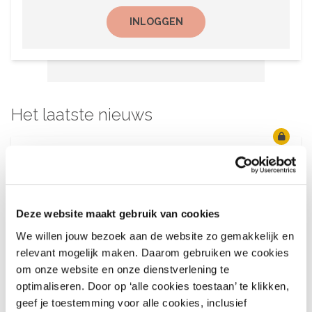
INLOGGEN
Het laatste nieuws
30 juli 2026
What’s Up – AI-blunders bij
webwinkels en
modemerken
Deze website maakt gebruik van cookies
Het voor u verzamelde bedrijfs- en
We willen jouw bezoek aan de website zo gemakkelijk en
economische nieuws uit de sector - 30 juli
relevant mogelijk maken. Daarom gebruiken we cookies
2026
om onze website en onze dienstverlening te
optimaliseren. Door op ‘alle cookies toestaan’ te klikken,
geef je toestemming voor alle cookies, inclusief