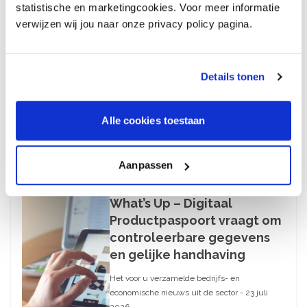
28 juli 2026
statistische en marketingcookies. Voor meer informatie
Uitnodiging bijpraatsessie
verwijzen wij jou naar onze privacy policy pagina.
over cao-onderhandelingen
De cao-onderhandelingen zijn gestart en op 2
Details tonen
juli is de werkgroep Sociale Zaken bijgepraat.
De tweede ronde van de cao-
onderhandelingen staat ingepland voor 26
Alle cookies toestaan
augustus en de derde ronde voor 15
september.
Aanpassen
23 juli 2026
What’s Up – Digitaal
Productpaspoort vraagt om
controleerbare gegevens
en gelijke handhaving
Het voor u verzamelde bedrijfs- en
economische nieuws uit de sector - 23 juli