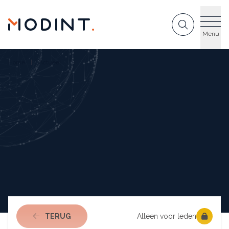
GA NAAR DE INHOUD
Menu
Home
Actueel
NAAR ACTUEEL
TERUG
Alleen voor leden