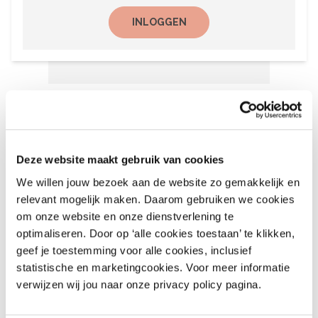
INLOGGEN
Het laatste nieuws
6 augustus 2026
Deze website maakt gebruik van cookies
Recalls Children’s Clothing
We willen jouw bezoek aan de website zo gemakkelijk en
and More – nr. 9 – 2026
relevant mogelijk maken. Daarom gebruiken we cookies
om onze website en onze dienstverlening te
August 6, 2026
optimaliseren. Door op ‘alle cookies toestaan’ te klikken,
geef je toestemming voor alle cookies, inclusief
statistische en marketingcookies. Voor meer informatie
6 augustus 2026
verwijzen wij jou naar onze privacy policy pagina.
Recalls Alert Clothing,
Footwear & More – nr. 9,