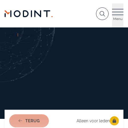
GA NAAR DE INHOUD
Menu
Home
Actueel
NAAR ACTUEEL
TERUG
Alleen voor leden