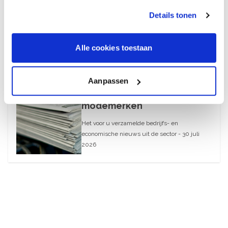
2026
Details tonen
August 6, 2026
Alle cookies toestaan
30 juli 2026
What’s Up – AI-blunders bij
Aanpassen
webwinkels en
modemerken
Het voor u verzamelde bedrijfs- en
economische nieuws uit de sector - 30 juli
2026