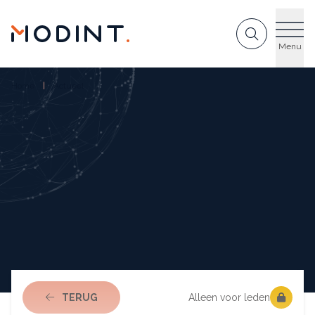
GA NAAR DE INHOUD
Menu
Home
Actueel
NAAR ACTUEEL
TERUG
Alleen voor leden