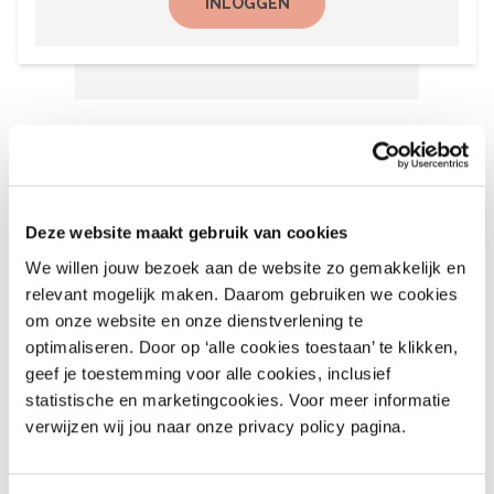
INLOGGEN
Het laatste nieuws
6 augustus 2026
Deze website maakt gebruik van cookies
Recalls Children’s Clothing
We willen jouw bezoek aan de website zo gemakkelijk en
and More – nr. 9 – 2026
relevant mogelijk maken. Daarom gebruiken we cookies
August 6, 2026
om onze website en onze dienstverlening te
optimaliseren. Door op ‘alle cookies toestaan’ te klikken,
geef je toestemming voor alle cookies, inclusief
6 augustus 2026
statistische en marketingcookies. Voor meer informatie
Recalls Alert Clothing,
verwijzen wij jou naar onze privacy policy pagina.
Footwear & More – nr. 9,
2026