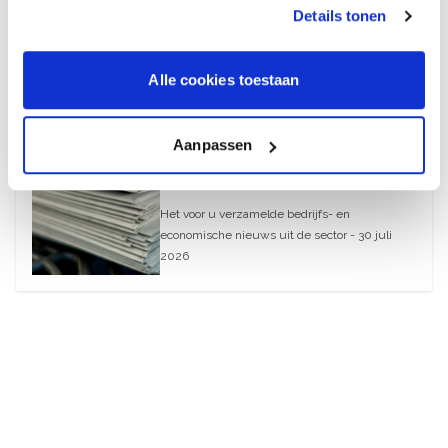
Details tonen
August 6, 2026
Alle cookies toestaan
30 juli 2026
What’s Up – AI-blunders bij
Aanpassen
webwinkels en
modemerken
Het voor u verzamelde bedrijfs- en
economische nieuws uit de sector - 30 juli
2026