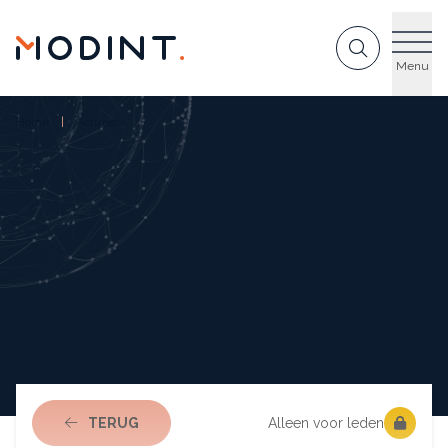
GA NAAR DE INHOUD
Menu
Home
Actueel
NAAR ACTUEEL
TERUG
Alleen voor leden