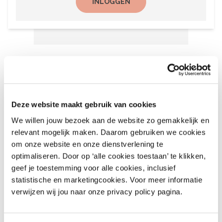
INLOGGEN
Het laatste nieuws
6 augustus 2026
Deze website maakt gebruik van cookies
Recalls Children’s Clothing
We willen jouw bezoek aan de website zo gemakkelijk en
and More – nr. 9 – 2026
relevant mogelijk maken. Daarom gebruiken we cookies
August 6, 2026
om onze website en onze dienstverlening te
optimaliseren. Door op ‘alle cookies toestaan’ te klikken,
geef je toestemming voor alle cookies, inclusief
6 augustus 2026
statistische en marketingcookies. Voor meer informatie
Recalls Alert Clothing,
verwijzen wij jou naar onze privacy policy pagina.
Footwear & More – nr. 9,
2026