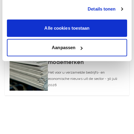
2026
Details tonen
August 6, 2026
Alle cookies toestaan
30 juli 2026
What’s Up – AI-blunders bij
Aanpassen
webwinkels en
modemerken
Het voor u verzamelde bedrijfs- en
economische nieuws uit de sector - 30 juli
2026