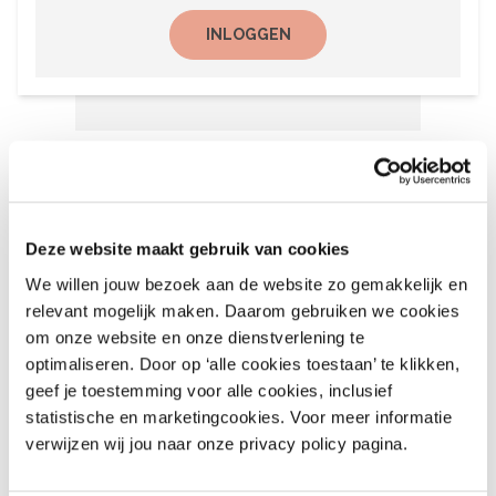
INLOGGEN
Het laatste nieuws
6 augustus 2026
Deze website maakt gebruik van cookies
Recalls Children’s Clothing
We willen jouw bezoek aan de website zo gemakkelijk en
and More – nr. 9 – 2026
relevant mogelijk maken. Daarom gebruiken we cookies
om onze website en onze dienstverlening te
August 6, 2026
optimaliseren. Door op ‘alle cookies toestaan’ te klikken,
geef je toestemming voor alle cookies, inclusief
statistische en marketingcookies. Voor meer informatie
6 augustus 2026
verwijzen wij jou naar onze privacy policy pagina.
Recalls Alert Clothing,
Footwear & More – nr. 9,