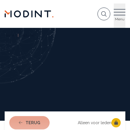
GA NAAR DE INHOUD
Menu
Home
Actueel
NAAR ACTUEEL
TERUG
Alleen voor leden