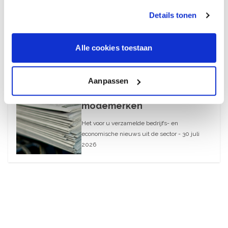
2026
Details tonen
August 6, 2026
Alle cookies toestaan
30 juli 2026
What’s Up – AI-blunders bij
Aanpassen
webwinkels en
modemerken
Het voor u verzamelde bedrijfs- en
economische nieuws uit de sector - 30 juli
2026