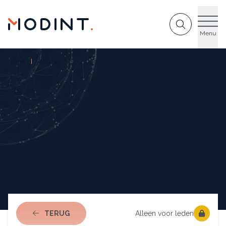
GA NAAR DE INHOUD
Menu
Home
Actueel
NAAR ACTUEEL
TERUG
Alleen voor leden