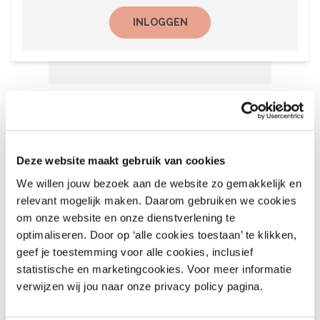
INLOGGEN
Het laatste nieuws
6 augustus 2026
Deze website maakt gebruik van cookies
Recalls Children’s Clothing
We willen jouw bezoek aan de website zo gemakkelijk en
and More – nr. 9 – 2026
relevant mogelijk maken. Daarom gebruiken we cookies
om onze website en onze dienstverlening te
August 6, 2026
optimaliseren. Door op ‘alle cookies toestaan’ te klikken,
geef je toestemming voor alle cookies, inclusief
statistische en marketingcookies. Voor meer informatie
6 augustus 2026
verwijzen wij jou naar onze privacy policy pagina.
Recalls Alert Clothing,
Footwear & More – nr. 9,