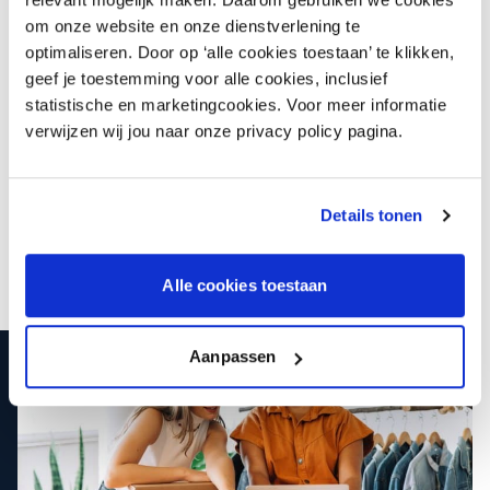
Voor België en Luxemburg zijn de
BELUX Modint-
om onze website en onze dienstverlening te
Voorwaarden
in het Frans en Nederlands beschikbaar,
optimaliseren. Door op ‘alle cookies toestaan’ te klikken,
specifiek bedoeld voor Belgische en Luxemburgse afnemers in
geef je toestemming voor alle cookies, inclusief
België en Luxemburg.
statistische en marketingcookies. Voor meer informatie
verwijzen wij jou naar onze privacy policy pagina.
Voor de overige buitenlanden hebben wij de speciaal
ontwikkelde ‘buitenlandvoorwaarden’ in zes verschillende talen.
Bij toepassing van deze voorwaarden worden het de eigen
Algemene Verkoopvoorwaarden van de leverancier.
Details tonen
Alle cookies toestaan
Aanpassen