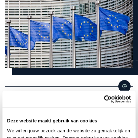
Zakendoen in het buitenland
Voor Duitse afnemers in Duitsland adviseren wij de meest
recente versie van de ‘
Einheitsbedingungen der deutschen
Deze website maakt gebruik van cookies
(opent in nieuw tabblad)
Textilwirtschaft(opent in nieuw tabblad)
’.
We willen jouw bezoek aan de website zo gemakkelijk en
relevant mogelijk maken. Daarom gebruiken we cookies