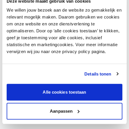
Deze website maakt gebruik van cookies
Kortom: sessies vol inzichten en ruimte om mee te denken.
We willen jouw bezoek aan de website zo gemakkelijk en
We gaan verder dan losse projecten: hoe verbinden we
relevant mogelijk maken. Daarom gebruiken we cookies
kennis om écht te versnellen naar een circulaire en
om onze website en onze dienstverlening te
regeneratieve samenleving? Een festival voor ieder die
optimaliseren. Door op ‘alle cookies toestaan’ te klikken,
werkt aan of geïnteresseerd is in circulaire oplossingen,
geef je toestemming voor alle cookies, inclusief
innovatie en samenwerking in de regio.
statistische en marketingcookies. Voor meer informatie
verwijzen wij jou naar onze privacy policy pagina.
Meer informatie & aanmelding:
Festival van de
Circulaire Versnelling | Evenement | HvA
Details tonen
Modint is partner van CirCollab.
Alle cookies toestaan
Aanpassen