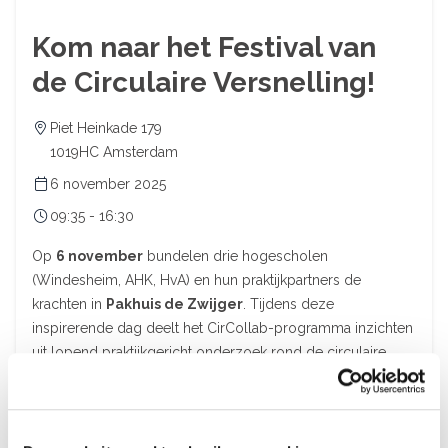
Kom naar het Festival van
de Circulaire Versnelling!
Piet Heinkade 179
1019HC Amsterdam
6 november 2025
09:35 - 16:30
Op
6 november
bundelen drie hogescholen
(Windesheim, AHK, HvA) en hun praktijkpartners de
krachten in
Pakhuis de Zwijger
. Tijdens deze
inspirerende dag deelt het CirCollab-programma inzichten
uit lopend praktijkgericht onderzoek rond de circulaire
transitie in de Metropoolregio Amsterdam. We kijken naar
technologische, sociale en economische innovaties, delen
verhalen over transdisciplinaire samenwerking, en bieden
handvatten om mensen mee te nemen in verandering.